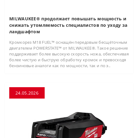
MILWAUKEE® продолжает повышать мощность и
снижать утомляемость специалистов по уходу за
ландшафтом
Кромкорез M18 FUEL™ оснащён передовым бесщёточным
двигателем POWERSTATE™ от MILWAUKEE®. Такое решение
поддерживает более высокую скорость ножа, обеспечивая
более чистую и быструю обработку кромок и превосходя
бензиновые аналоги как по мощности, так и по э..
24.05.2026