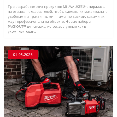
При разработке этих продуктов MILWAUKEE® опиралась
на отзывы пользователей, чтобы сделать их максимально
удобными и практичными — именно такими, какими их
ждут профессионалы на объекте. Новые наборы
PACKOUT™ для специалистов, доступные как в
укомплектован..
01.05.2026