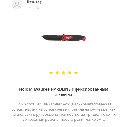
Бештау
18.12.2022
Нож Milwaukee HARDLINE с фиксированным
лезвием
Нож хороший. шикарный нож ,цельнометаллическая
ручка .пластик на ручке крепкий ,резина на ручке крепкая
не скользит в руке .лезвие крепкое .когда пришёл потачил
об кожаный ремень -просто режит легко 5+!. ..