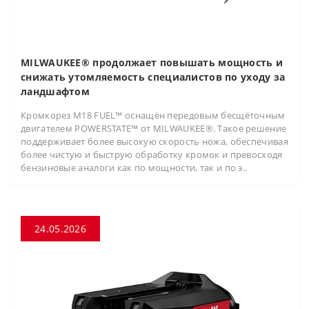
MILWAUKEE® продолжает повышать мощность и
снижать утомляемость специалистов по уходу за
ландшафтом
Кромкорез M18 FUEL™ оснащён передовым бесщёточным
двигателем POWERSTATE™ от MILWAUKEE®. Такое решение
поддерживает более высокую скорость ножа, обеспечивая
более чистую и быструю обработку кромок и превосходя
бензиновые аналоги как по мощности, так и по э..
24.05.2026