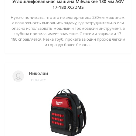
Углошлифовальная машина Milwaukee 180 мм AGV
17-180 XC/DMS
Нужно понимать, что это не альтернатива 230мм машинам,
а возможность выполнить задачу, где затруднительно или
опасно использовать мощный и громоздкий инструмент, а
глубина пропила имеет значение. С такими задачами 17-
180 справляется. Резка труб, проката за один проход легким
и гораздо более безопа..
Николай
11.09.2021