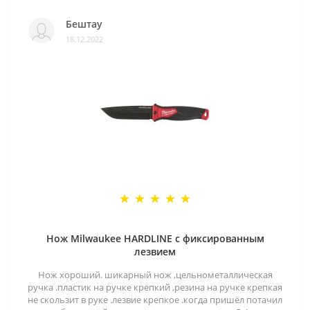
Бештау
18.12.2022
Нож Milwaukee HARDLINE с фиксированным
лезвием
Нож хороший. шикарный нож ,цельнометаллическая
ручка .пластик на ручке крепкий ,резина на ручке крепкая
не скользит в руке .лезвие крепкое .когда пришёл потачил