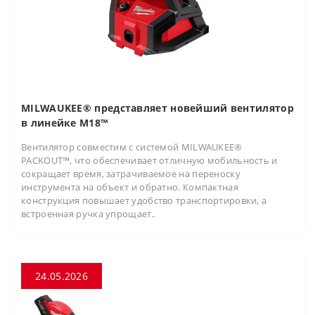
MILWAUKEE® представляет новейший вентилятор
в линейке M18™
Вентилятор совместим с системой MILWAUKEE®
PACKOUT™, что обеспечивает отличную мобильность и
сокращает время, затрачиваемое на переноску
инструмента на объект и обратно. Компактная
конструкция повышает удобство транспортировки, а
встроенная ручка упрощает..
24.05.2026