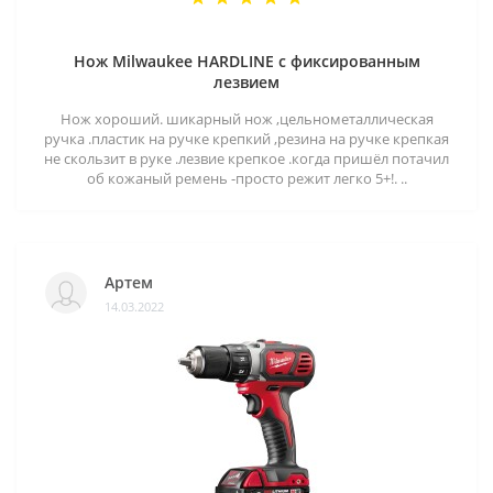
Нож Milwaukee HARDLINE с фиксированным
лезвием
Нож хороший. шикарный нож ,цельнометаллическая
ручка .пластик на ручке крепкий ,резина на ручке крепкая
не скользит в руке .лезвие крепкое .когда пришёл потачил
об кожаный ремень -просто режит легко 5+!. ..
Артем
14.03.2022