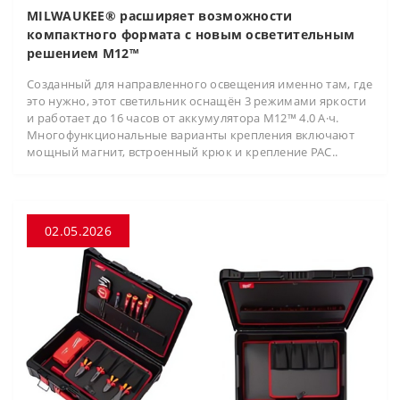
MILWAUKEE® расширяет возможности
компактного формата с новым осветительным
решением M12™
Созданный для направленного освещения именно там, где
это нужно, этот светильник оснащён 3 режимами яркости
и работает до 16 часов от аккумулятора M12™ 4.0 А·ч.
Многофункциональные варианты крепления включают
мощный магнит, встроенный крюк и крепление PAC..
02.05.2026