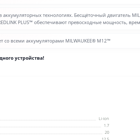
л в аккумуляторных технологиях. Бесщёточный двигатель 
REDLINK PLUS™ обеспечивают превосходные мощность, врем
ает со всеми аккумуляторами MILWAUKEE® M12™
дного устройства!
Li-ion
1.7
20
12.5