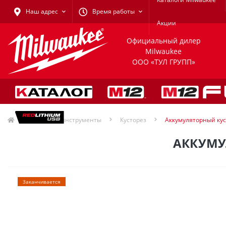
Наш адрес
Время работы
Акции
Официальный дилер
Milwaukee
ООО «ТУЛ ГРУПП»
Садовые инструменты
Кусторез
Аккумуляторный кус
АККУМУ
Заканчивается