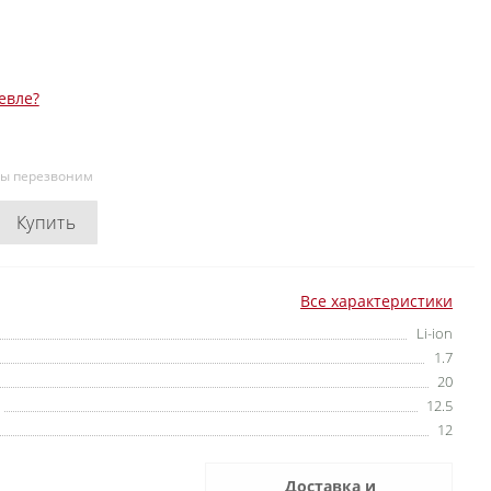
евле?
мы перезвоним
Купить
Все характеристики
Li-ion
1.7
20
12.5
12
Доставка и