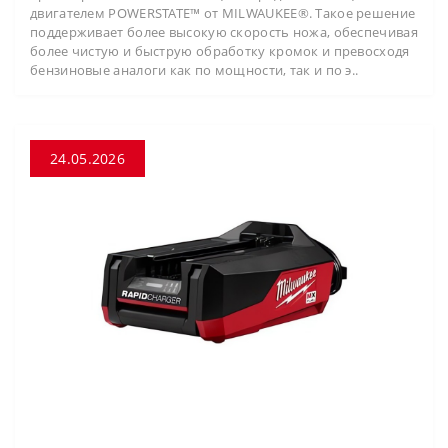
двигателем POWERSTATE™ от MILWAUKEE®. Такое решение
поддерживает более высокую скорость ножа, обеспечивая
более чистую и быструю обработку кромок и превосходя
бензиновые аналоги как по мощности, так и по э..
24.05.2026