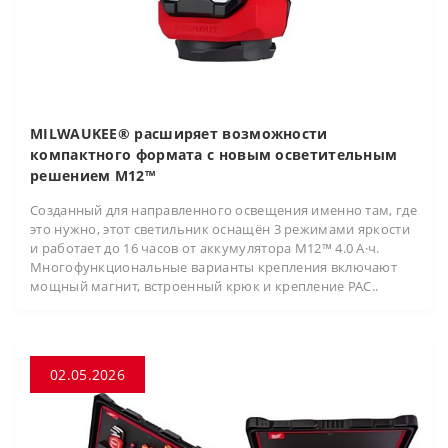
MILWAUKEE® расширяет возможности
компактного формата с новым осветительным
решением M12™
Созданный для направленного освещения именно там, где
это нужно, этот светильник оснащён 3 режимами яркости
и работает до 16 часов от аккумулятора M12™ 4.0 А·ч.
Многофункциональные варианты крепления включают
мощный магнит, встроенный крюк и крепление PAC..
02.05.2026