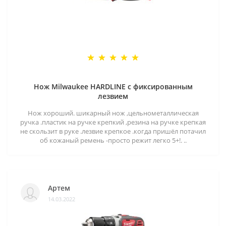
Нож Milwaukee HARDLINE с фиксированным
лезвием
Нож хороший. шикарный нож ,цельнометаллическая
ручка .пластик на ручке крепкий ,резина на ручке крепкая
не скользит в руке .лезвие крепкое .когда пришёл потачил
об кожаный ремень -просто режит легко 5+!. ..
Артем
14.03.2022