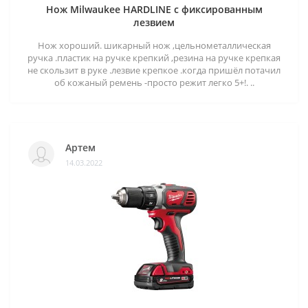
Нож Milwaukee HARDLINE с фиксированным
лезвием
Нож хороший. шикарный нож ,цельнометаллическая
ручка .пластик на ручке крепкий ,резина на ручке крепкая
не скользит в руке .лезвие крепкое .когда пришёл потачил
об кожаный ремень -просто режит легко 5+!. ..
Артем
14.03.2022