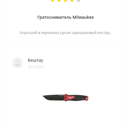
Гратосниматель Milwaukee
Хороший в неумелых руках одноразовый инстру..
Бештау
18.12.2022