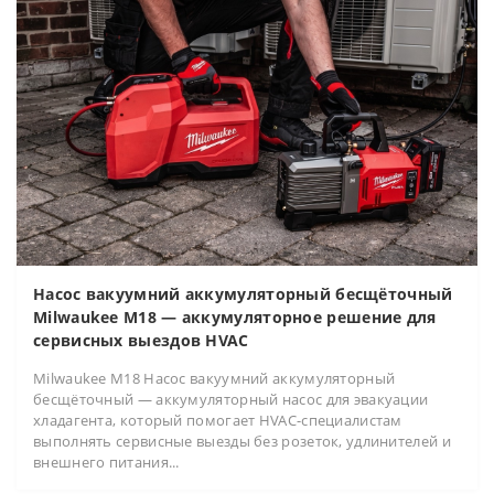
Насос вакуумний аккумуляторный бесщёточный
Milwaukee M18 — аккумуляторное решение для
сервисных выездов HVAC
Milwaukee M18 Насос вакуумний аккумуляторный
бесщёточный — аккумуляторный насос для эвакуации
хладагента, который помогает HVAC-специалистам
выполнять сервисные выезды без розеток, удлинителей и
внешнего питания...