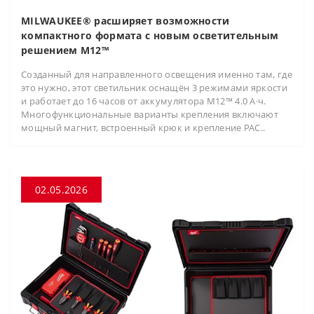
MILWAUKEE® расширяет возможности
компактного формата с новым осветительным
решением M12™
Созданный для направленного освещения именно там, где
это нужно, этот светильник оснащён 3 режимами яркости
и работает до 16 часов от аккумулятора M12™ 4.0 А·ч.
Многофункциональные варианты крепления включают
мощный магнит, встроенный крюк и крепление PAC..
02.05.2026