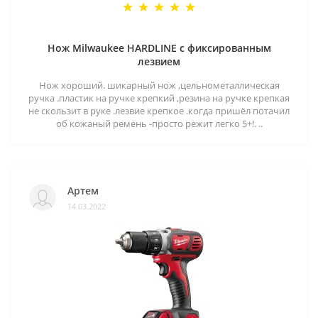
Нож Milwaukee HARDLINE с фиксированным
лезвием
Нож хороший. шикарный нож ,цельнометаллическая
ручка .пластик на ручке крепкий ,резина на ручке крепкая
не скользит в руке .лезвие крепкое .когда пришёл потачил
об кожаный ремень -просто режит легко 5+!. ..
Артем
14.03.2022