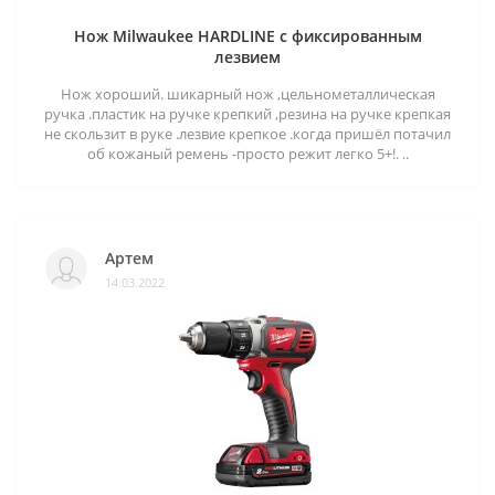
Нож Milwaukee HARDLINE с фиксированным
лезвием
Нож хороший. шикарный нож ,цельнометаллическая
ручка .пластик на ручке крепкий ,резина на ручке крепкая
не скользит в руке .лезвие крепкое .когда пришёл потачил
об кожаный ремень -просто режит легко 5+!. ..
Артем
14.03.2022