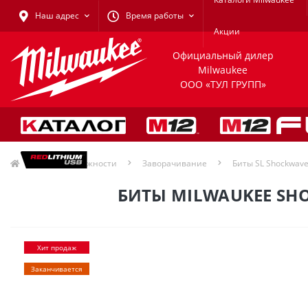
Наш адрес
Время работы
Акции
Официальный дилер
Milwaukee
ООО «ТУЛ ГРУПП»
Принадлежности
Заворачивание
Биты SL Shockwave
БИТЫ MILWAUKEE SHO
Хит продаж
Заканчивается