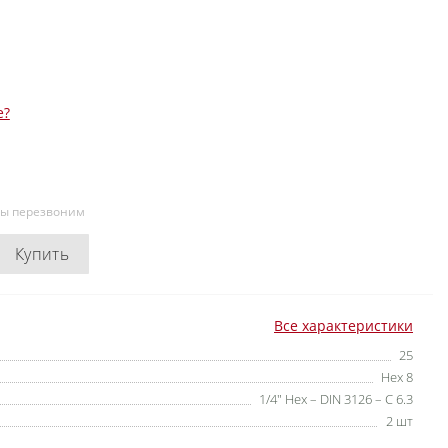
е?
мы перезвоним
Купить
Все характеристики
25
Hex 8
1/4" Hex – DIN 3126 – C 6.3
2 шт