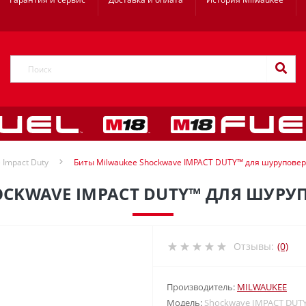
 Impact Duty
Биты Milwaukee Shockwave IMPACT DUTY™ для шуруповер
CKWAVE IMPACT DUTY™ ДЛЯ ШУРУП
Отзывы:
(0)
Производитель:
MILWAUKEE
Модель:
Shockwave IMPACT DUTY