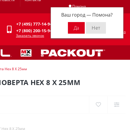
Помона
Ваш город —
Помона
?
Личный кабинет
+7 (495) 777-14-94
0
0 р.
+7 (800) 200-15-94
Оформить заказ
Заказать звонок
та Hex 8 X 25мм
ОВЕРТА HEX 8 X 25ММ
 Hex 8 X 25мм