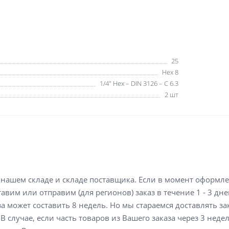
25
Hex 8
1/4" Hex – DIN 3126 – C 6.3
2 шт
а нашем складе и складе поставщика. Если в момент оформл
вим или отправим (для регионов) заказ в течение 1 - 3 дне
а может составить 8 недель. Но мы стараемся доставлять з
В случае, если часть товаров из Вашего заказа через 3 неде