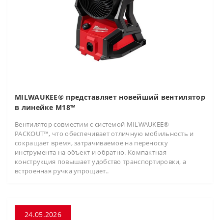
MILWAUKEE® представляет новейший вентилятор
в линейке M18™
Вентилятор совместим с системой MILWAUKEE®
PACKOUT™, что обеспечивает отличную мобильность и
сокращает время, затрачиваемое на переноску
инструмента на объект и обратно. Компактная
конструкция повышает удобство транспортировки, а
встроенная ручка упрощает..
24.05.2026