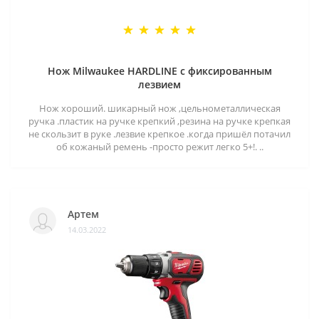
Нож Milwaukee HARDLINE с фиксированным
лезвием
Нож хороший. шикарный нож ,цельнометаллическая
ручка .пластик на ручке крепкий ,резина на ручке крепкая
не скользит в руке .лезвие крепкое .когда пришёл потачил
об кожаный ремень -просто режит легко 5+!. ..
Артем
14.03.2022