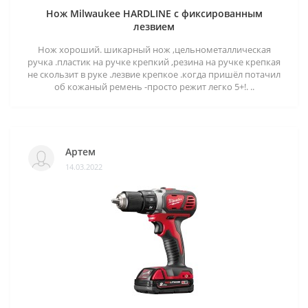
Нож Milwaukee HARDLINE с фиксированным
лезвием
Нож хороший. шикарный нож ,цельнометаллическая
ручка .пластик на ручке крепкий ,резина на ручке крепкая
не скользит в руке .лезвие крепкое .когда пришёл потачил
об кожаный ремень -просто режит легко 5+!. ..
Артем
14.03.2022