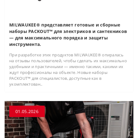
MILWAUKEE® представляет готовые и сборные
наборы PACKOUT™ для электриков и сантехников
— для максимального порядка и защиты
инструмента.
При разработке этих продуктов MILWAUKEE® опиралась
на отзывы пользователей, чтобы сделать их максимально
удобными и практичными — именно такими, какими их
ждут профессионалы на объекте. Новые наборы
PACKOUT™ для специалистов, доступные как в
укомплектован..
01.05.2026