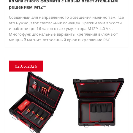
компактного формата с новым осветительным
решением M12™
Созданный для направленного освещения именно там, где
это нужно, этот светильник оснащён 3 режимами яркости
и работает до 16 часов от аккумулятора M12™ 4.0 А·ч.
Многофункциональные варианты крепления включают
мощный магнит, встроенный крюк и крепление PAC..
02.05.2026