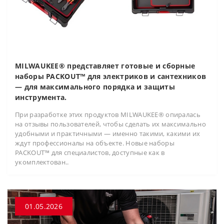
MILWAUKEE® представляет готовые и сборные
наборы PACKOUT™ для электриков и сантехников
— для максимального порядка и защиты
инструмента.
При разработке этих продуктов MILWAUKEE® опиралась
на отзывы пользователей, чтобы сделать их максимально
удобными и практичными — именно такими, какими их
ждут профессионалы на объекте. Новые наборы
PACKOUT™ для специалистов, доступные как в
укомплектован..
01.05.2026