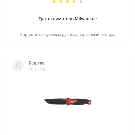
Гратосниматель Milwaukee
Хороший в неумелых руках одноразовый инстру..
Бештау
18.12.2022