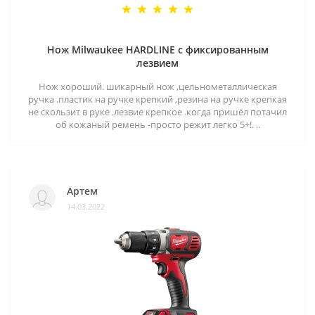
Нож Milwaukee HARDLINE с фиксированным
лезвием
Нож хороший. шикарный нож ,цельнометаллическая
ручка .пластик на ручке крепкий ,резина на ручке крепкая
не скользит в руке .лезвие крепкое .когда пришёл потачил
об кожаный ремень -просто режит легко 5+!. ..
Артем
14.03.2022