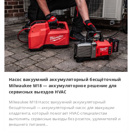
Насос вакуумний аккумуляторный бесщёточный
Milwaukee M18 — аккумуляторное решение для
сервисных выездов HVAC
Milwaukee M18 Насос вакуумний аккумуляторный
бесщёточный — аккумуляторный насос для эвакуации
хладагента, который помогает HVAC-специалистам
выполнять сервисные выезды без розеток, удлинителей и
внешнего питания...