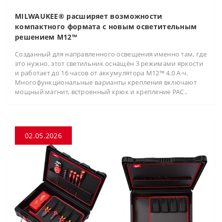
MILWAUKEE® расширяет возможности
компактного формата с новым осветительным
решением M12™
Созданный для направленного освещения именно там, где
это нужно, этот светильник оснащён 3 режимами яркости
и работает до 16 часов от аккумулятора M12™ 4.0 А·ч.
Многофункциональные варианты крепления включают
мощный магнит, встроенный крюк и крепление PAC..
02.05.2026