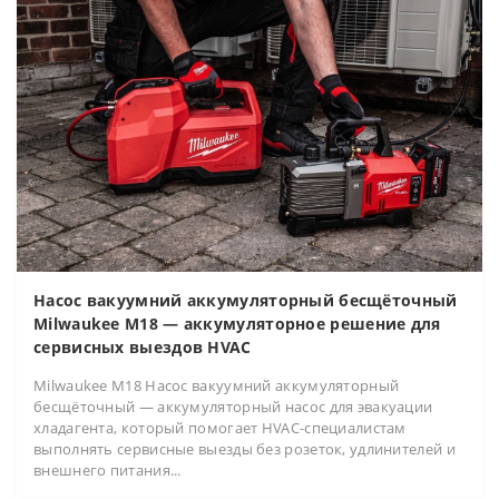
Насос вакуумний аккумуляторный бесщёточный
Milwaukee M18 — аккумуляторное решение для
сервисных выездов HVAC
Milwaukee M18 Насос вакуумний аккумуляторный
бесщёточный — аккумуляторный насос для эвакуации
хладагента, который помогает HVAC-специалистам
выполнять сервисные выезды без розеток, удлинителей и
внешнего питания...