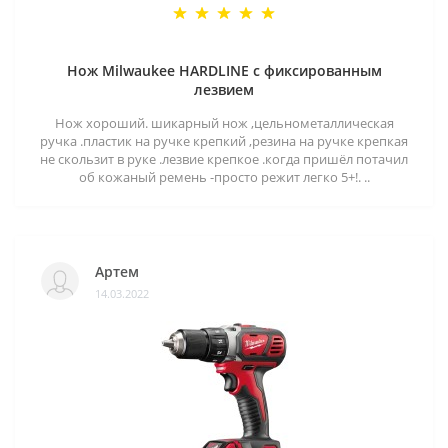
Нож Milwaukee HARDLINE с фиксированным
лезвием
Нож хороший. шикарный нож ,цельнометаллическая
ручка .пластик на ручке крепкий ,резина на ручке крепкая
не скользит в руке .лезвие крепкое .когда пришёл потачил
об кожаный ремень -просто режит легко 5+!. ..
Артем
14.03.2022