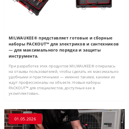
MILWAUKEE® представляет готовые и сборные
наборы PACKOUT™ для электриков и сантехников
— для максимального порядка и защиты
инструмента.
При разработке этих продуктов MILWAUKEE® опиралась
на отзывы пользователей, чтобы сделать их максимально
удобными и практичными — именно такими, какими их
ждут профессионалы на объекте. Новые наборы
PACKOUT™ для специалистов, доступные как в
укомплектован..
01.05.2026