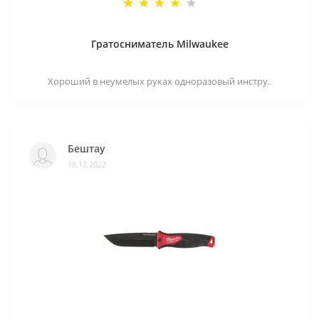
Гратосниматель Milwaukee
Хороший в неумелых руках одноразовый инстру..
Бештау
18.12.2022