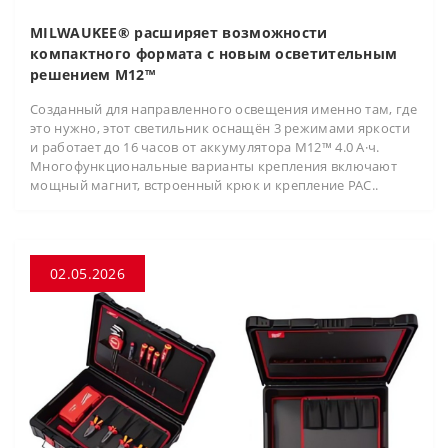
MILWAUKEE® расширяет возможности
компактного формата с новым осветительным
решением M12™
Созданный для направленного освещения именно там, где
это нужно, этот светильник оснащён 3 режимами яркости
и работает до 16 часов от аккумулятора M12™ 4.0 А·ч.
Многофункциональные варианты крепления включают
мощный магнит, встроенный крюк и крепление PAC..
02.05.2026