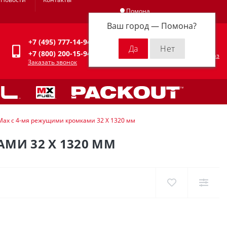
Помона
Ваш город —
Помона
?
Личный кабинет
+7 (495) 777-14-94
0
0 р.
+7 (800) 200-15-94
Оформить заказ
Заказать звонок
Max с 4-мя режущими кромками 32 X 1320 мм
МИ 32 X 1320 ММ