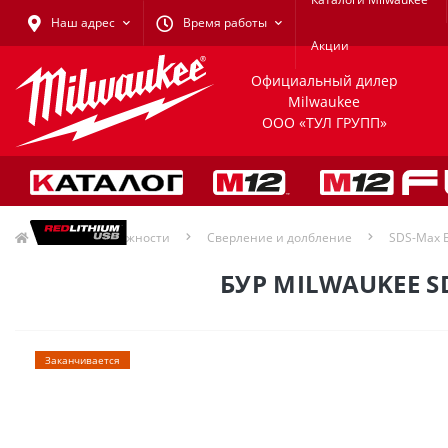
Наш адрес
Время работы
Акции
Официальный дилер
Milwaukee
ООО «ТУЛ ГРУПП»
Принадлежности
Сверление и долбление
SDS-Max 
БУР MILWAUKEE 
Заканчивается