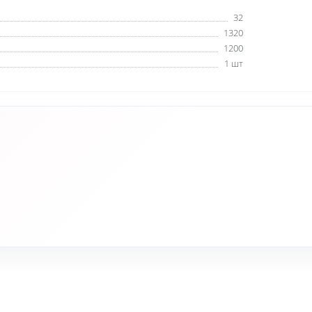
32
1320
1200
1 шт