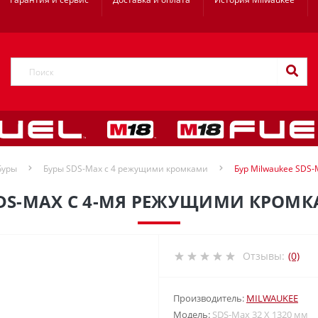
Буры
Буры SDS-Max c 4 режущими кромками
Бур Milwaukee SDS-
SDS-MAX С 4-МЯ РЕЖУЩИМИ КРОМКА
Отзывы:
(0)
Производитель:
MILWAUKEE
Модель:
SDS-Max 32 X 1320 мм