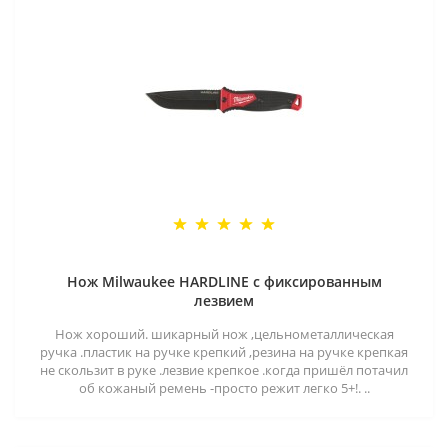
Нож Milwaukee HARDLINE с фиксированным
лезвием
Нож хороший. шикарный нож ,цельнометаллическая
ручка .пластик на ручке крепкий ,резина на ручке крепкая
не скользит в руке .лезвие крепкое .когда пришёл потачил
об кожаный ремень -просто режит легко 5+!. ..