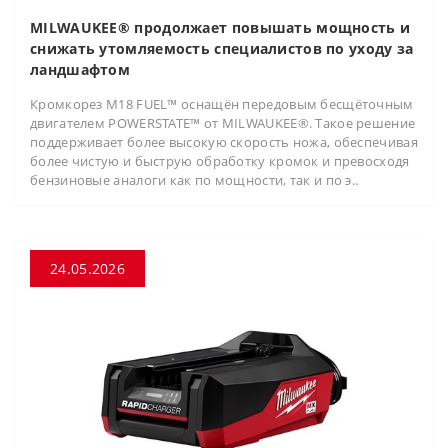
MILWAUKEE® продолжает повышать мощность и
снижать утомляемость специалистов по уходу за
ландшафтом
Кромкорез M18 FUEL™ оснащён передовым бесщёточным
двигателем POWERSTATE™ от MILWAUKEE®. Такое решение
поддерживает более высокую скорость ножа, обеспечивая
более чистую и быструю обработку кромок и превосходя
бензиновые аналоги как по мощности, так и по э..
24.05.2026