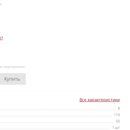
м
е?
мы перезвоним
Купить
Все характеристики
8
110
50
1 шт