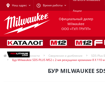
Наш адрес
Время работы
Акции
Официальный дилер
Milwaukee
ООО «ТУЛ ГРУПП»
Принадлежности
Сверление и долбление
SDS-Plus 
Бур Milwaukee SDS-PLUS MS2 с 2-мя режущими кромками 8 X 110 
БУР MILWAUKEE SD