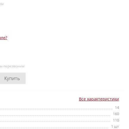
мм
вле?
мы перезвоним
Купить
Все характеристики
14
160
110
1 шт