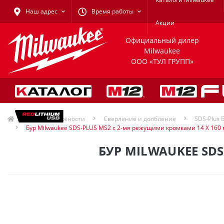
Наш адрес
Время работы
Акции
Официальный дилер
Milwaukee
ООО «ТУЛ ГРУПП»
Принадлежности
Сверление и долбление
SDS-Plus 
Бур Milwaukee SDS-PLUS MS2 с 2-мя режущими кромками 14 X 160
БУР MILWAUKEE SD