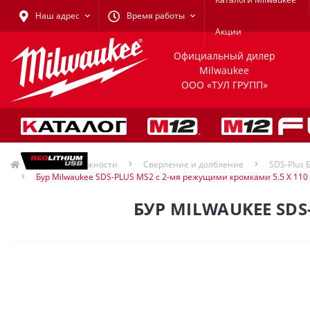
Наш адрес
Время работы
Акции
Официальный дилер
Milwaukee
ООО «ТУЛ ГРУПП»
Принадлежности
Сверление и долбление
SDS-Plus 
Бур Milwaukee SDS-PLUS MS2 с 2-мя режущими кромками 5.5 X 110
БУР MILWAUKEE SDS