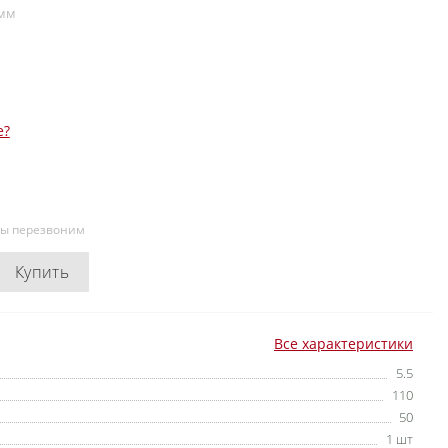
 мм
е?
мы перезвоним
Купить
Все характеристики
5.5
110
50
1 шт