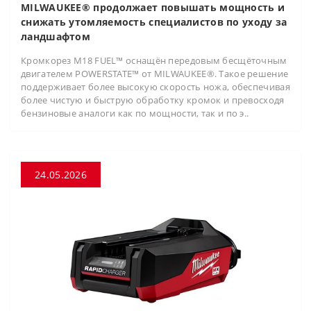
MILWAUKEE® продолжает повышать мощность и
снижать утомляемость специалистов по уходу за
ландшафтом
Кромкорез M18 FUEL™ оснащён передовым бесщёточным
двигателем POWERSTATE™ от MILWAUKEE®. Такое решение
поддерживает более высокую скорость ножа, обеспечивая
более чистую и быструю обработку кромок и превосходя
бензиновые аналоги как по мощности, так и по э..
24.05.2026