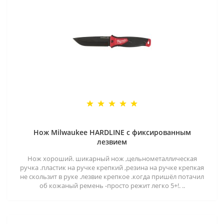
Нож Milwaukee HARDLINE с фиксированным
лезвием
Нож хороший. шикарный нож ,цельнометаллическая
ручка .пластик на ручке крепкий ,резина на ручке крепкая
не скользит в руке .лезвие крепкое .когда пришёл потачил
об кожаный ремень -просто режит легко 5+!. ..