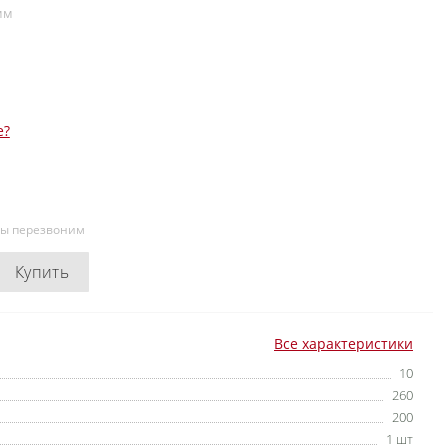
мм
е?
мы перезвоним
Купить
Все характеристики
10
260
200
1 шт