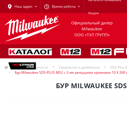
Наш адрес
Время работы
Акции
Официальный дилер
Milwaukee
ООО «ТУЛ ГРУПП»
Принадлежности
Сверление и долбление
SDS-Plus 
Бур Milwaukee SDS-PLUS MS2 с 2-мя режущими кромками 10 X 260
БУР MILWAUKEE SD