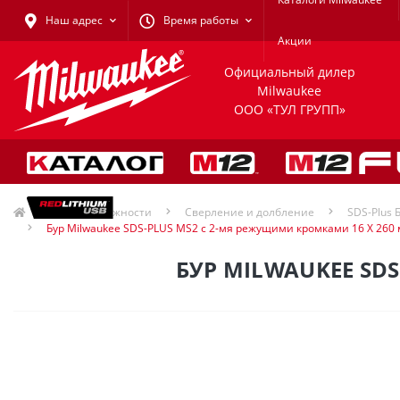
Наш адрес
Время работы
Акции
Официальный дилер
Milwaukee
ООО «ТУЛ ГРУПП»
Принадлежности
Сверление и долбление
SDS-Plus 
Бур Milwaukee SDS-PLUS MS2 с 2-мя режущими кромками 16 X 260
БУР MILWAUKEE SD