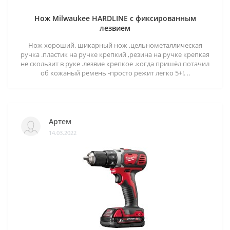
Нож Milwaukee HARDLINE с фиксированным
лезвием
Нож хороший. шикарный нож ,цельнометаллическая
ручка .пластик на ручке крепкий ,резина на ручке крепкая
не скользит в руке .лезвие крепкое .когда пришёл потачил
об кожаный ремень -просто режит легко 5+!. ..
Артем
14.03.2022