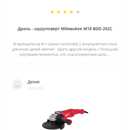
Дрель - шуруповерт Milwaukee M18 BDD-202C
В принципе на 4++ (цена+ качество) 2 аккумулятора пока
для моих целей хватает . Брать другую модель с большим
крутящим моментом ,это под конкретные цели.....
Денис
02.03.2022