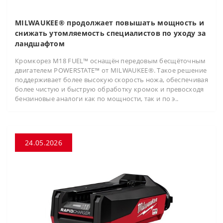
MILWAUKEE® продолжает повышать мощность и
снижать утомляемость специалистов по уходу за
ландшафтом
Кромкорез M18 FUEL™ оснащён передовым бесщёточным
двигателем POWERSTATE™ от MILWAUKEE®. Такое решение
поддерживает более высокую скорость ножа, обеспечивая
более чистую и быструю обработку кромок и превосходя
бензиновые аналоги как по мощности, так и по э..
24.05.2026