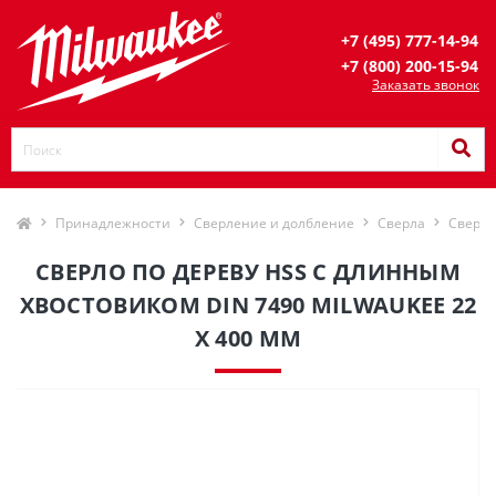
+7 (495) 777-14-94
+7 (800) 200-15-94
Заказать звонок
Принадлежности
Сверление и долбление
Сверла
Сверла
CВЕРЛО ПО ДЕРЕВУ HSS С ДЛИННЫМ
ХВОСТОВИКОМ DIN 7490 MILWAUKEE 22
X 400 ММ