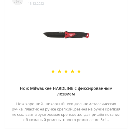
18.12.2022
Нож Milwaukee HARDLINE с фиксированным
лезвием
Нож хороший. шикарный нож ,цельнометаллическая
ручка .пластик на ручке крепкий ,резина на ручке крепкая
не скользит в руке .лезвие крепкое .когда пришёл потачил
об кожаный ремень -просто режит легко 5+!. ..