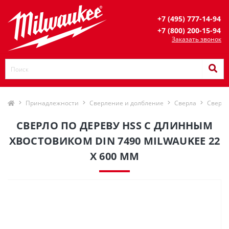
+7 (495) 777-14-94
+7 (800) 200-15-94
Заказать звонок
Принадлежности
Сверление и долбление
Сверла
Сверла
CВЕРЛО ПО ДЕРЕВУ HSS С ДЛИННЫМ
ХВОСТОВИКОМ DIN 7490 MILWAUKEE 22
X 600 ММ