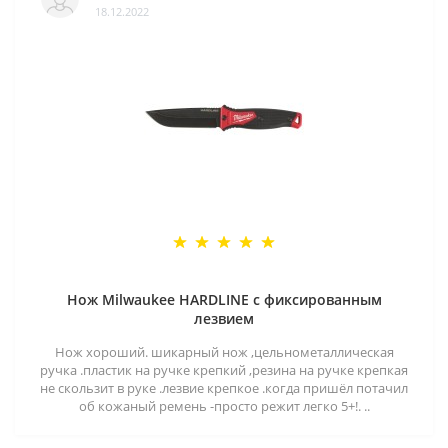
18.12.2022
Нож Milwaukee HARDLINE с фиксированным
лезвием
Нож хороший. шикарный нож ,цельнометаллическая
ручка .пластик на ручке крепкий ,резина на ручке крепкая
не скользит в руке .лезвие крепкое .когда пришёл потачил
об кожаный ремень -просто режит легко 5+!. ..