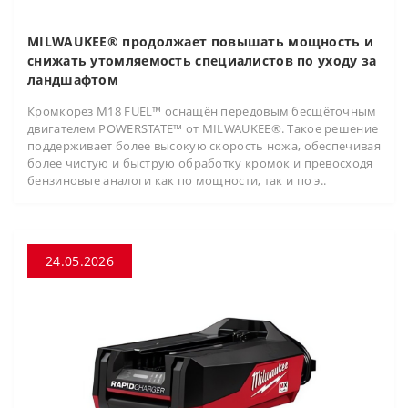
MILWAUKEE® продолжает повышать мощность и
снижать утомляемость специалистов по уходу за
ландшафтом
Кромкорез M18 FUEL™ оснащён передовым бесщёточным
двигателем POWERSTATE™ от MILWAUKEE®. Такое решение
поддерживает более высокую скорость ножа, обеспечивая
более чистую и быструю обработку кромок и превосходя
бензиновые аналоги как по мощности, так и по э..
24.05.2026