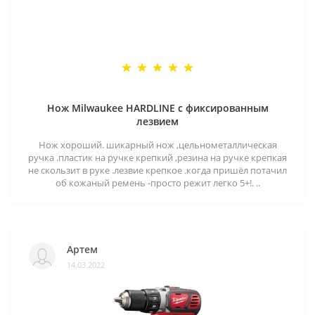
Нож Milwaukee HARDLINE с фиксированным
лезвием
Нож хороший. шикарный нож ,цельнометаллическая
ручка .пластик на ручке крепкий ,резина на ручке крепкая
не скользит в руке .лезвие крепкое .когда пришёл потачил
об кожаный ремень -просто режит легко 5+!. ..
Артем
14.03.2022