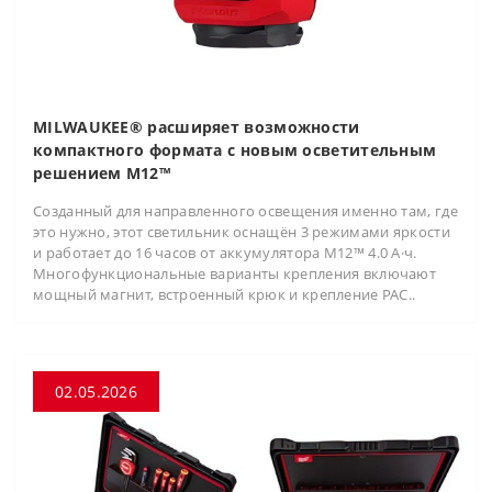
MILWAUKEE® расширяет возможности
компактного формата с новым осветительным
решением M12™
Созданный для направленного освещения именно там, где
это нужно, этот светильник оснащён 3 режимами яркости
и работает до 16 часов от аккумулятора M12™ 4.0 А·ч.
Многофункциональные варианты крепления включают
мощный магнит, встроенный крюк и крепление PAC..
02.05.2026