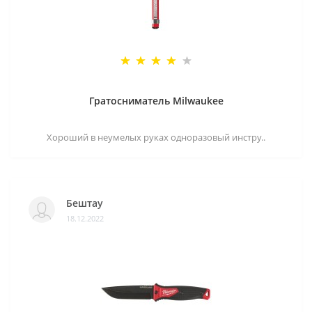
Гратосниматель Milwaukee
Хороший в неумелых руках одноразовый инстру..
Бештау
18.12.2022