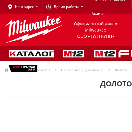
Наш адрес
Время работы
Акции
Официальный дилер
Milwaukee
ООО «ТУЛ ГРУПП»
Принадлежности
Сверление и долбление
Долото
ДОЛОТО 