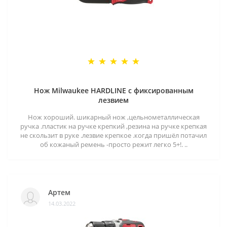
Нож Milwaukee HARDLINE с фиксированным
лезвием
Нож хороший. шикарный нож ,цельнометаллическая
ручка .пластик на ручке крепкий ,резина на ручке крепкая
не скользит в руке .лезвие крепкое .когда пришёл потачил
об кожаный ремень -просто режит легко 5+!. ..
Артем
14.03.2022