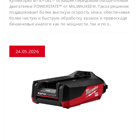
Кромкорез M18 FUEL™ оснащён передовым бесщёточным
двигателем POWERSTATE™ от MILWAUKEE®. Такое решение
поддерживает более высокую скорость ножа, обеспечивая
более чистую и быструю обработку кромок и превосходя
бензиновые аналоги как по мощности, так и по э..
24.05.2026