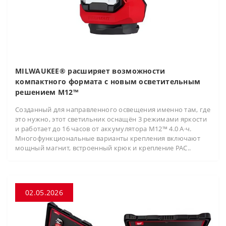
MILWAUKEE® расширяет возможности
компактного формата с новым осветительным
решением M12™
Созданный для направленного освещения именно там, где
это нужно, этот светильник оснащён 3 режимами яркости
и работает до 16 часов от аккумулятора M12™ 4.0 А·ч.
Многофункциональные варианты крепления включают
мощный магнит, встроенный крюк и крепление PAC..
02.05.2026