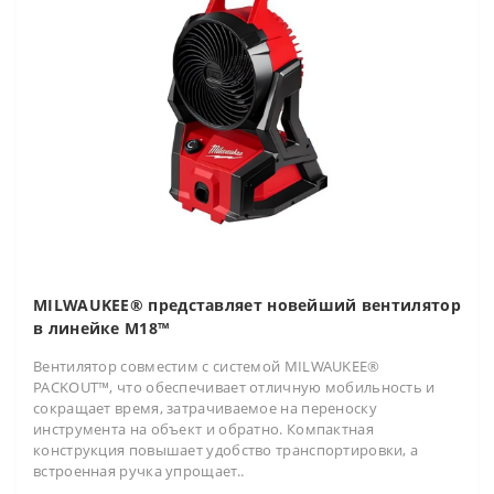
MILWAUKEE® представляет новейший вентилятор
в линейке M18™
Вентилятор совместим с системой MILWAUKEE®
PACKOUT™, что обеспечивает отличную мобильность и
сокращает время, затрачиваемое на переноску
инструмента на объект и обратно. Компактная
конструкция повышает удобство транспортировки, а
встроенная ручка упрощает..