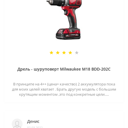
Дрель - шуруповерт Milwaukee M18 BDD-202C
В принципе на 4++ (цена+ качество) 2 аккумулятора пока
для моих целей хватает . Брать другую модель с большим
крутящим моментом ,это под конкретные цели.....
Денис
02.03.2022