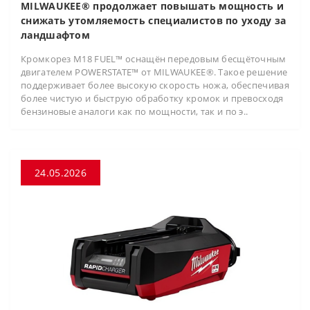
MILWAUKEE® продолжает повышать мощность и
снижать утомляемость специалистов по уходу за
ландшафтом
Кромкорез M18 FUEL™ оснащён передовым бесщёточным
двигателем POWERSTATE™ от MILWAUKEE®. Такое решение
поддерживает более высокую скорость ножа, обеспечивая
более чистую и быструю обработку кромок и превосходя
бензиновые аналоги как по мощности, так и по э..
24.05.2026