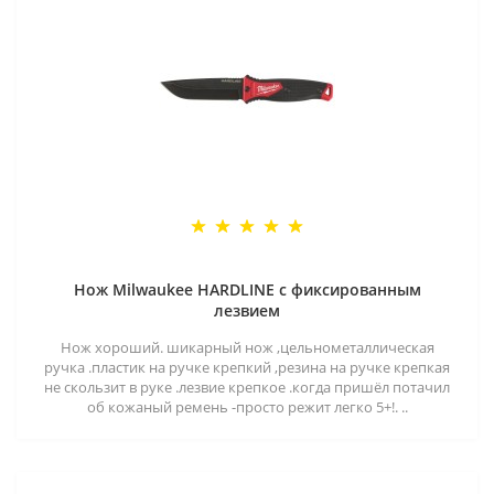
Нож Milwaukee HARDLINE с фиксированным
лезвием
Нож хороший. шикарный нож ,цельнометаллическая
ручка .пластик на ручке крепкий ,резина на ручке крепкая
не скользит в руке .лезвие крепкое .когда пришёл потачил
об кожаный ремень -просто режит легко 5+!. ..