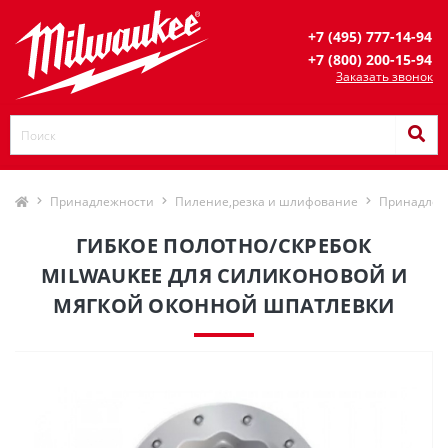
+7 (495) 777-14-94
+7 (800) 200-15-94
Заказать звонок
Принадлежности
Пиление,резка и шлифование
Принадлеж
ГИБКОЕ ПОЛОТНО/СКРЕБОК
MILWAUKEE ДЛЯ СИЛИКОНОВОЙ И
МЯГКОЙ ОКОННОЙ ШПАТЛЕВКИ