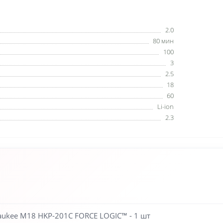
2.0
80 мин
100
3
2.5
18
60
Li-ion
2.3
ukee M18 HKP-201C FORCE LOGIC™ - 1 шт