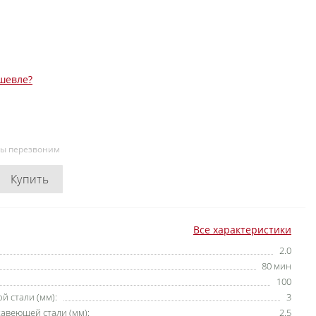
шевле?
мы перезвоним
Купить
Все характеристики
2.0
80 мин
100
й стали (мм):
3
авеющей стали (мм):
2.5