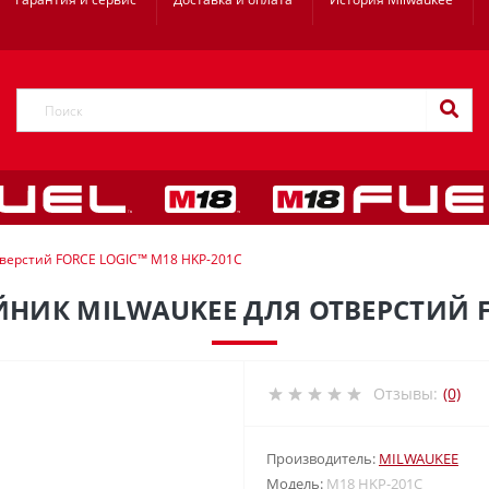
тверстий FORCE LOGIC™ M18 HKP-201C
ИК MILWAUKEE ДЛЯ ОТВЕРСТИЙ FO
Отзывы:
(0)
Производитель:
MILWAUKEE
Модель:
M18 HKP-201C