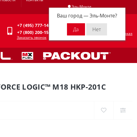
Эль-Монте
Ваш город —
Эль-Монте
?
Личный кабинет
+7 (495) 777-14-94
0
0 р.
+7 (800) 200-15-94
Оформить заказ
Заказать звонок
RCE LOGIC™ M18 HKP-201C