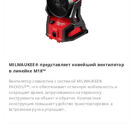
MILWAUKEE® представляет новейший вентилятор
в линейке M18™
Вентилятор совместим с системой MILWAUKEE®
PACKOUT™, что обеспечивает отличную мобильность и
сокращает время, затрачиваемое на переноску
инструмента на объект и обратно. Компактная
конструкция повышает удобство транспортировки, а
встроенная ручка упрощает..