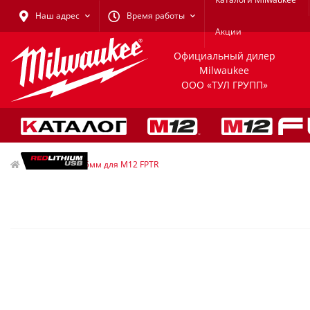
Наш адрес
Время работы
Акции
Официальный дилер
Milwaukee
ООО «ТУЛ ГРУПП»
Головка 15мм для M12 FPTR