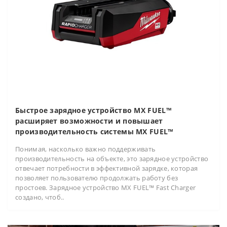
Быстрое зарядное устройство MX FUEL™
расширяет возможности и повышает
производительность системы MX FUEL™
Понимая, насколько важно поддерживать
производительность на объекте, это зарядное устройство
отвечает потребности в эффективной зарядке, которая
позволяет пользователю продолжать работу без
простоев. Зарядное устройство MX FUEL™ Fast Charger
создано, чтоб..