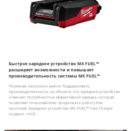
Быстрое зарядное устройство MX FUEL™
расширяет возможности и повышает
производительность системы MX FUEL™
Понимая, насколько важно поддерживать
производительность на объекте, это зарядное устройство
отвечает потребности в эффективной зарядке, которая
позволяет пользователю продолжать работу без
простоев. Зарядное устройство MX FUEL™ Fast Charger
создано, чтоб..