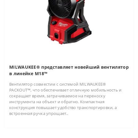
MILWAUKEE® представляет новейший вентилятор
в линейке M18™
Вентилятор совместим с системой MILWAUKEE®
PACKOUT™, что обеспечивает отличную мобильность и
сокращает время, затрачиваемое на переноску
инструмента на объект и обратно. Компактная
конструкция повышает удобство транспортировки, а
встроенная ручка упрощает..