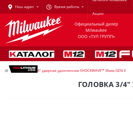
Наш адрес
Время работы
Акции
Официальный дилер
Milwaukee
ООО «ТУЛ ГРУПП»
Головка 3/4" ударная удлиненная SHOCKWAVE™ 36мм GEN II
ГОЛОВКА 3/4"