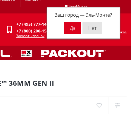
Эль-Монте
Ваш город —
Эль-Монте
?
Личный кабинет
+7 (495) 777-14-94
0
0 р.
+7 (800) 200-15-94
Оформить заказ
Заказать звонок
™ 36ММ GEN II