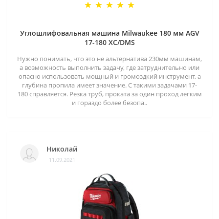
Углошлифовальная машина Milwaukee 180 мм AGV
17-180 XC/DMS
Нужно понимать, что это не альтернатива 230мм машинам,
а возможность выполнить задачу, где затруднительно или
опасно использовать мощный и громоздкий инструмент, а
глубина пропила имеет значение. С такими задачами 17-
180 справляется. Резка труб, проката за один проход легким
и гораздо более безопа..
Николай
11.09.2021