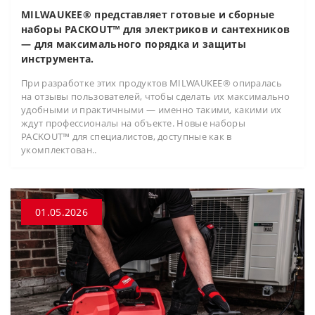
MILWAUKEE® представляет готовые и сборные
наборы PACKOUT™ для электриков и сантехников
— для максимального порядка и защиты
инструмента.
При разработке этих продуктов MILWAUKEE® опиралась
на отзывы пользователей, чтобы сделать их максимально
удобными и практичными — именно такими, какими их
ждут профессионалы на объекте. Новые наборы
PACKOUT™ для специалистов, доступные как в
укомплектован..
01.05.2026