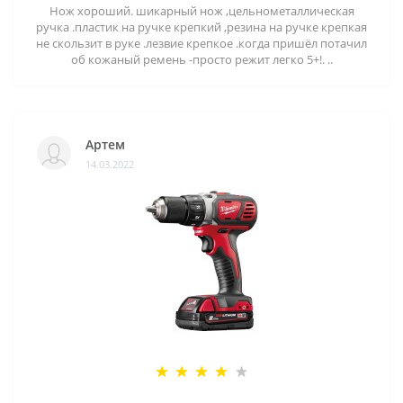
Нож хороший. шикарный нож ,цельнометаллическая
ручка .пластик на ручке крепкий ,резина на ручке крепкая
не скользит в руке .лезвие крепкое .когда пришёл потачил
об кожаный ремень -просто режит легко 5+!. ..
Артем
14.03.2022