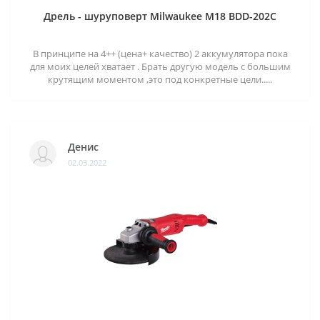
Дрель - шуруповерт Milwaukee M18 BDD-202C
В принципе на 4++ (цена+ качество) 2 аккумулятора пока
для моих целей хватает . Брать другую модель с большим
крутящим моментом ,это под конкретные цели.....
Денис
02.03.2022