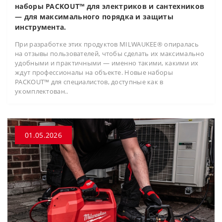
наборы PACKOUT™ для электриков и сантехников
— для максимального порядка и защиты
инструмента.
При разработке этих продуктов MILWAUKEE® опиралась
на отзывы пользователей, чтобы сделать их максимально
удобными и практичными — именно такими, какими их
ждут профессионалы на объекте. Новые наборы
PACKOUT™ для специалистов, доступные как в
укомплектован..
01.05.2026