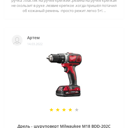
ручка .пластик на ручке крепкий ,резина на ручке крепкая
не скользит в руке .лезвие крепкое .когда пришёл потачил
об кожаный ремень -просто режит легко 5+!. ..
Артем
14.03.2022
Дрель - шуруповерт Milwaukee M18 BDD-202C