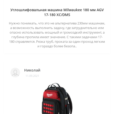
Углошлифовальная машина Milwaukee 180 мм AGV
17-180 XC/DMS
Нужно понимать, что это не альтернатива 230мм машинам,
а возможность выполнить задачу, где затруднительно или
опасно использовать мощный и громоздкий инструмент, а
глубина пропила имеет значение. С такими задачами 17-
180 справляется. Резка труб, проката за один проход легким
и гораздо более безопа..
Николай
11.09.2021