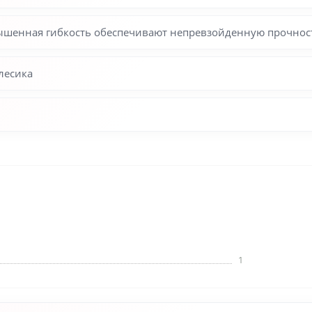
шенная гибкость обеспечивают непревзойденную прочность
лесика
1