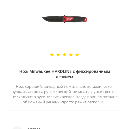
Нож Milwaukee HARDLINE с фиксированным
лезвием
Нож хороший. шикарный нож ,цельнометаллическая
ручка .пластик на ручке крепкий ,резина на ручке крепкая
не скользит в руке .лезвие крепкое .когда пришёл потачил
об кожаный ремень -просто режит легко 5+!. ..