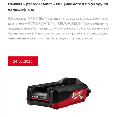
снижать утомляемость специалистов по уходу за
ландшафтом
Кромкорез M18 FUEL™ оснащён передовым бесщёточным
двигателем POWERSTATE™ от MILWAUKEE®. Такое решение
поддерживает более высокую скорость ножа, обеспечивая
более чистую и быструю обработку кромок и превосходя
бензиновые аналоги как по мощности, так и по э..
24.05.2026