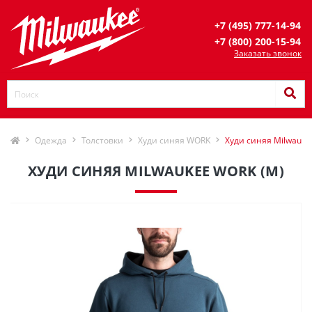
+7 (495) 777-14-94
+7 (800) 200-15-94
Заказать звонок
Одежда
Толстовки
Худи синяя WORK
Худи синяя Milwauke
ХУДИ СИНЯЯ MILWAUKEE WORK (M)