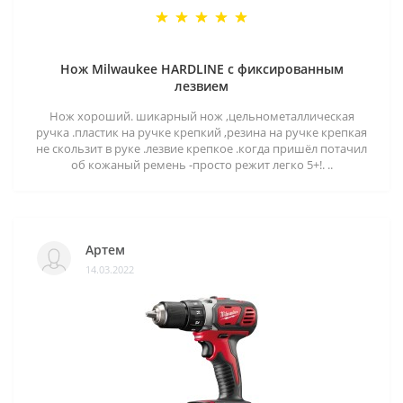
Нож Milwaukee HARDLINE с фиксированным
лезвием
Нож хороший. шикарный нож ,цельнометаллическая
ручка .пластик на ручке крепкий ,резина на ручке крепкая
не скользит в руке .лезвие крепкое .когда пришёл потачил
об кожаный ремень -просто режит легко 5+!. ..
Артем
14.03.2022