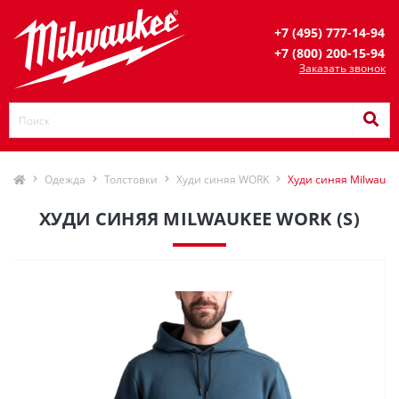
+7 (495) 777-14-94
+7 (800) 200-15-94
Заказать звонок
Одежда
Толстовки
Худи синяя WORK
Худи синяя Milwauke
ХУДИ СИНЯЯ MILWAUKEE WORK (S)