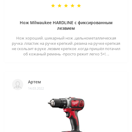
Нож Milwaukee HARDLINE с фиксированным
лезвием
Нож хороший. шикарный нож ,цельнометаллическая
ручка .пластик на ручке крепкий ,резина на ручке крепкая
не скользит в руке .лезвие крепкое .когда пришёл потачил
об кожаный ремень -просто режит легко 5+!. ..
Артем
14.03.2022