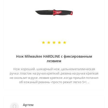
Нож Milwaukee HARDLINE с фиксированным
лезвием
Нож хороший. шикарный нож ,цельнометаллическая
ручка .пластик на ручке крепкий ,резина на ручке крепкая
не скользит в руке .лезвие крепкое .когда пришёл потачил
об кожаный ремень -просто режит легко 5+!. ..
Артем