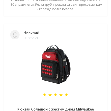
глубина пропила имеет значение. С такими задачами 17-
180 справляется. Резка труб, проката за один проход легким
и гораздо более безопа..
Николай
11.09.2021
Рюкзак большой с жестим дном Milwaukee