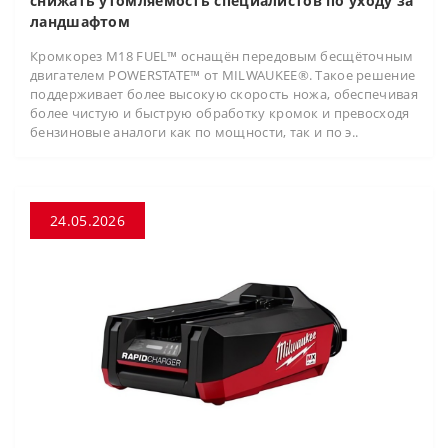
снижать утомляемость специалистов по уходу за
ландшафтом
Кромкорез M18 FUEL™ оснащён передовым бесщёточным
двигателем POWERSTATE™ от MILWAUKEE®. Такое решение
поддерживает более высокую скорость ножа, обеспечивая
более чистую и быструю обработку кромок и превосходя
бензиновые аналоги как по мощности, так и по э..
24.05.2026