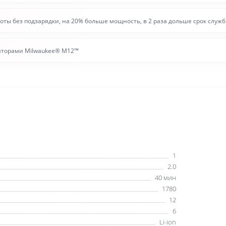
оты без подзарядки, на 20% больше мощность, в 2 раза дольше срок служб
ляторами Milwaukee® M12™
1
2.0
40 мин
1780
12
6
Li-ion