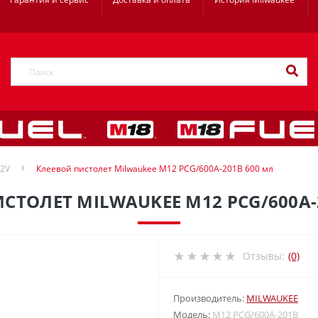
12V
Клеевой пистолет Milwaukee M12 PCG/600A-201B 600 мл
СТОЛЕТ MILWAUKEE M12 PCG/600A-
Отзывы:
(0)
Производитель:
MILWAUKEE
Модель:
M12 PCG/600A-201B