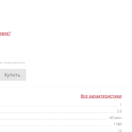
евле?
мы перезвоним
Купить
Все характеристики
1
2.0
40 мин
1780
12