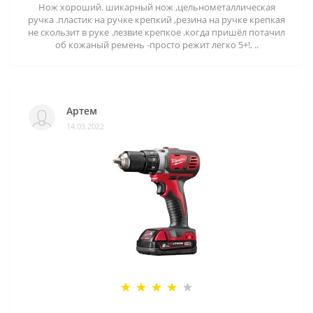
Нож хороший. шикарный нож ,цельнометаллическая
ручка .пластик на ручке крепкий ,резина на ручке крепкая
не скользит в руке .лезвие крепкое .когда пришёл потачил
об кожаный ремень -просто режит легко 5+!. ..
Артем
14.03.2022