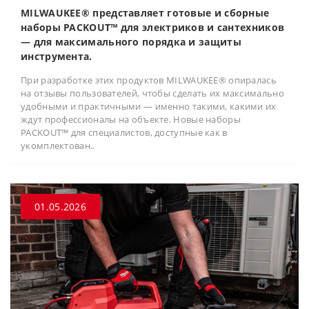
MILWAUKEE® представляет готовые и сборные
наборы PACKOUT™ для электриков и сантехников
— для максимального порядка и защиты
инструмента.
При разработке этих продуктов MILWAUKEE® опиралась
на отзывы пользователей, чтобы сделать их максимально
удобными и практичными — именно такими, какими их
ждут профессионалы на объекте. Новые наборы
PACKOUT™ для специалистов, доступные как в
укомплектован..
01.05.2026