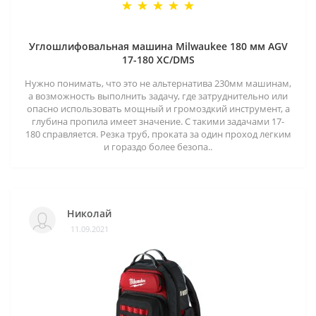
Углошлифовальная машина Milwaukee 180 мм AGV
17-180 XC/DMS
Нужно понимать, что это не альтернатива 230мм машинам,
а возможность выполнить задачу, где затруднительно или
опасно использовать мощный и громоздкий инструмент, а
глубина пропила имеет значение. С такими задачами 17-
180 справляется. Резка труб, проката за один проход легким
и гораздо более безопа..
Николай
11.09.2021