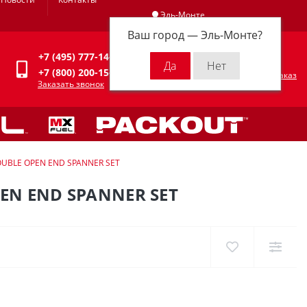
Эль-Монте
Ваш город —
Эль-Монте
?
Личный кабинет
+7 (495) 777-14-94
0
0 р.
+7 (800) 200-15-94
Оформить заказ
Заказать звонок
DOUBLE OPEN END SPANNER SET
EN END SPANNER SET