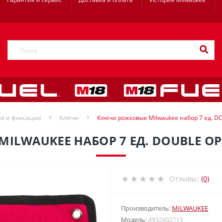
ия и фиксации
Ключи
Ключи рожковые Milwaukee набор 7 ед. 
LWAUKEE НАБОР 7 ЕД. DOUBLE OP
Отзывы:
(0)
Производитель:
MILWAUKEE
Модель:
4932492713