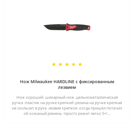
Нож Milwaukee HARDLINE с фиксированным
лезвием
Нож хороший. шикарный нож ,цельнометаллическая
ручка .пластик на ручке крепкий ,резина на ручке крепкая
не скользит в руке .лезвие крепкое .когда пришёл потачил
об кожаный ремень -просто режит легко 5+!. ..