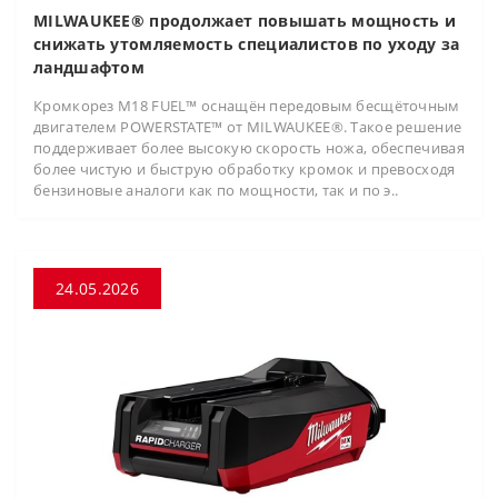
MILWAUKEE® продолжает повышать мощность и
снижать утомляемость специалистов по уходу за
ландшафтом
Кромкорез M18 FUEL™ оснащён передовым бесщёточным
двигателем POWERSTATE™ от MILWAUKEE®. Такое решение
поддерживает более высокую скорость ножа, обеспечивая
более чистую и быструю обработку кромок и превосходя
бензиновые аналоги как по мощности, так и по э..
24.05.2026