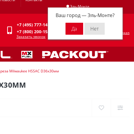
Эль-Монте
Ваш город —
Эль-Монте
?
Личный кабинет
+7 (495) 777-14-94
0
0 р.
+7 (800) 200-15-94
Оформить заказ
Заказать звонок
реза Milwaukee HSSAC D36х30мм
6Х30ММ