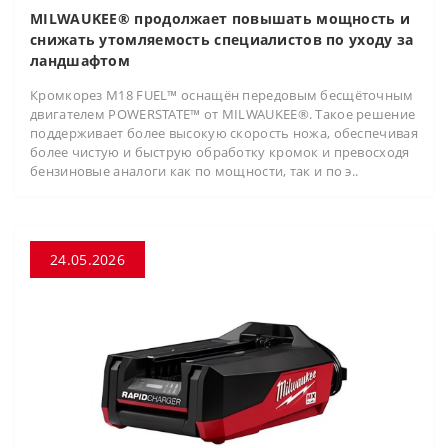
MILWAUKEE® продолжает повышать мощность и
снижать утомляемость специалистов по уходу за
ландшафтом
Кромкорез M18 FUEL™ оснащён передовым бесщёточным
двигателем POWERSTATE™ от MILWAUKEE®. Такое решение
поддерживает более высокую скорость ножа, обеспечивая
более чистую и быструю обработку кромок и превосходя
бензиновые аналоги как по мощности, так и по э..
24.05.2026