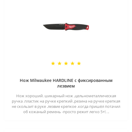
Нож Milwaukee HARDLINE с фиксированным
лезвием
Нож хороший. шикарный нож ,цельнометаллическая
ручка .пластик на ручке крепкий ,резина на ручке крепкая
не скользит в руке .лезвие крепкое .когда пришёл потачил
об кожаный ремень -просто режит легко 5+!. ..