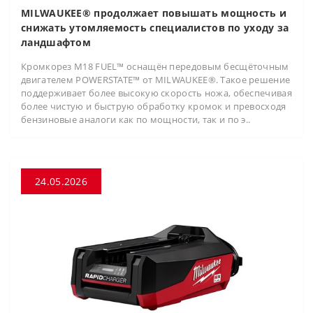
MILWAUKEE® продолжает повышать мощность и
снижать утомляемость специалистов по уходу за
ландшафтом
Кромкорез M18 FUEL™ оснащён передовым бесщёточным
двигателем POWERSTATE™ от MILWAUKEE®. Такое решение
поддерживает более высокую скорость ножа, обеспечивая
более чистую и быструю обработку кромок и превосходя
бензиновые аналоги как по мощности, так и по э..
24.05.2026