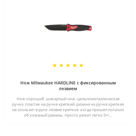
Нож Milwaukee HARDLINE с фиксированным
лезвием
Нож хороший. шикарный нож ,цельнометаллическая
ручка .пластик на ручке крепкий ,резина на ручке крепкая
не скользит в руке .лезвие крепкое .когда пришёл потачил
об кожаный ремень -просто режит легко 5+!. ..