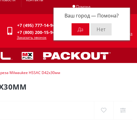
Помона
Ваш город —
Помона
?
Личный кабинет
+7 (495) 777-14-94
0
0 р.
+7 (800) 200-15-94
Оформить заказ
Заказать звонок
реза Milwaukee HSSAC D42х30мм
2Х30ММ