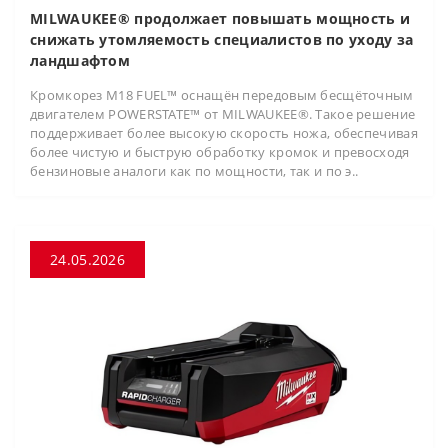
MILWAUKEE® продолжает повышать мощность и
снижать утомляемость специалистов по уходу за
ландшафтом
Кромкорез M18 FUEL™ оснащён передовым бесщёточным
двигателем POWERSTATE™ от MILWAUKEE®. Такое решение
поддерживает более высокую скорость ножа, обеспечивая
более чистую и быструю обработку кромок и превосходя
бензиновые аналоги как по мощности, так и по э..
24.05.2026