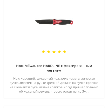
Нож Milwaukee HARDLINE с фиксированным
лезвием
Нож хороший. шикарный нож ,цельнометаллическая
ручка .пластик на ручке крепкий ,резина на ручке крепкая
не скользит в руке .лезвие крепкое .когда пришёл потачил
об кожаный ремень -просто режит легко 5+!. ..