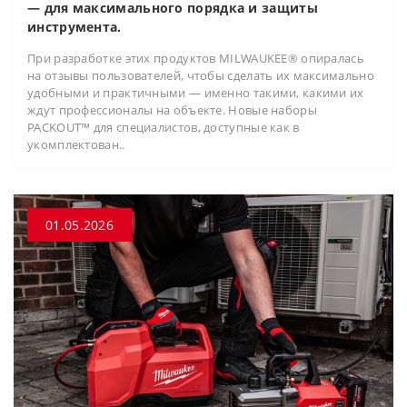
— для максимального порядка и защиты
инструмента.
При разработке этих продуктов MILWAUKEE® опиралась
на отзывы пользователей, чтобы сделать их максимально
удобными и практичными — именно такими, какими их
ждут профессионалы на объекте. Новые наборы
PACKOUT™ для специалистов, доступные как в
укомплектован..
01.05.2026