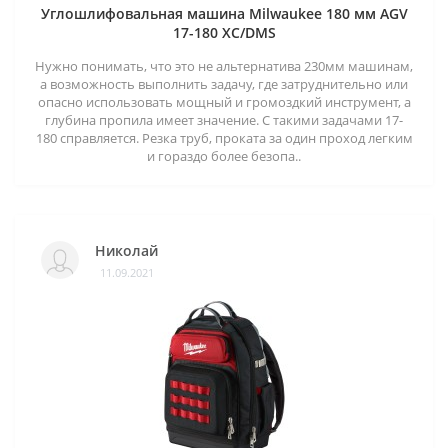
Углошлифовальная машина Milwaukee 180 мм AGV
17-180 XC/DMS
Нужно понимать, что это не альтернатива 230мм машинам,
а возможность выполнить задачу, где затруднительно или
опасно использовать мощный и громоздкий инструмент, а
глубина пропила имеет значение. С такими задачами 17-
180 справляется. Резка труб, проката за один проход легким
и гораздо более безопа..
Николай
11.09.2021