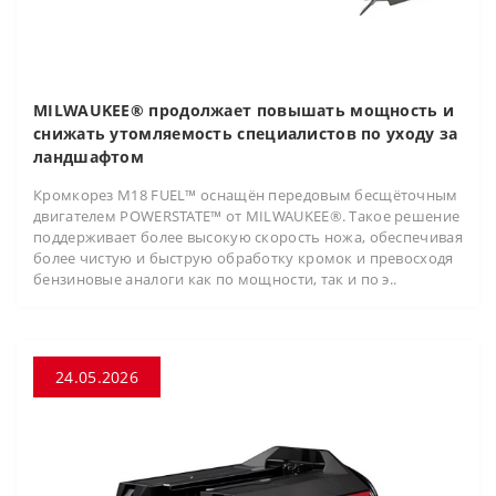
MILWAUKEE® продолжает повышать мощность и
снижать утомляемость специалистов по уходу за
ландшафтом
Кромкорез M18 FUEL™ оснащён передовым бесщёточным
двигателем POWERSTATE™ от MILWAUKEE®. Такое решение
поддерживает более высокую скорость ножа, обеспечивая
более чистую и быструю обработку кромок и превосходя
бензиновые аналоги как по мощности, так и по э..
24.05.2026