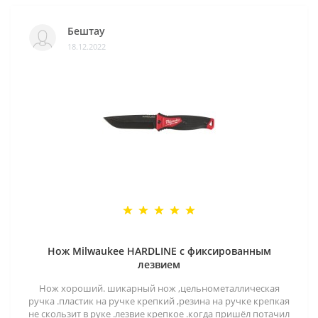
Бештау
18.12.2022
Нож Milwaukee HARDLINE с фиксированным
лезвием
Нож хороший. шикарный нож ,цельнометаллическая
ручка .пластик на ручке крепкий ,резина на ручке крепкая
не скользит в руке .лезвие крепкое .когда пришёл потачил