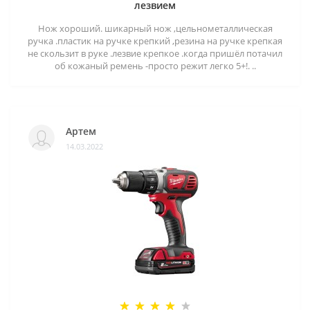
лезвием
Нож хороший. шикарный нож ,цельнометаллическая
ручка .пластик на ручке крепкий ,резина на ручке крепкая
не скользит в руке .лезвие крепкое .когда пришёл потачил
об кожаный ремень -просто режит легко 5+!. ..
Артем
14.03.2022