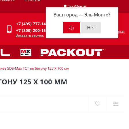
Эль-Монте
Ваш город —
Эль-Монте
?
Личный кабинет
+7 (495) 777-14-94
0
0 р.
+7 (800) 200-15-94
Оформить заказ
Заказать звонок
kee SDS-Max ТСТ по бетону 125 X 100 мм
ОНУ 125 X 100 ММ